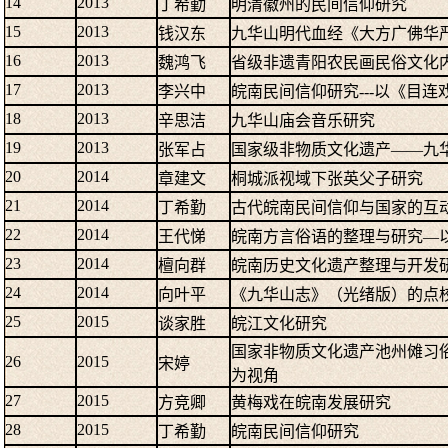
14
2013
丁希勤
明清徽州的民间信仰研究
15
2013
钱汉东
九华山明代血经《大方广佛华
16
2013
魏鸿飞
省级非遗青阳农民画民俗文化
17
2013
李兴中
皖南民间信仰研究---以《目
18
2013
辛思洁
九华山庙会音乐研究
19
2013
张军占
国家级非物质文化遗产——九
20
2014
章建文
桐城派视域下张英父子研究
21
2014
丁希勤
古代皖南民间信仰与国家的互
22
2014
王代悌
皖南方言俗语的整理与研究—
23
2014
檀向群
皖南历史文化遗产整理与开发
24
2014
向叶平
《九华山志》（光绪版）的点
25
2015
谈家胜
皖江文化研究
国家非物质文化遗产池州傩习
26
2015
宋婷
为视角
27
2015
方竞卿
黄梅戏在皖南发展研究
28
2015
丁希勤
皖南民间信仰研究