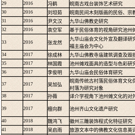
29
2016
冯鹤
皖南古戏台装饰艺术研究
30
2016
刘坦茹
皖南民间木刻版画的民俗、宗
31
2016
尹文汉
九华山佛教史研究
32
2016
袁空军
基于民俗体育的视角研究池州
九华山庙会文化外宣及翻译研
33
2016
张龙然
福主庙会为中心
34
2017
徐成林
九华山佛教寺庙建筑调查及毁
35
2017
林国霞
池州傩戏面具的造型与色彩研
36
2017
李俊明
九华山庙会民俗体育研究
皖南传统古村落民俗体育文化
37
2017
吴加弘
村落为研究对象
38
2017
孙薇
译介学视角下池州傩文化的对
39
2017
檀向群
池州齐山文化遗产研究
40
2018
魏鸿飞
徽州三雕装饰程式化特征研究
41
2018
吴启雨
旅游文本中的佛教文化信息英