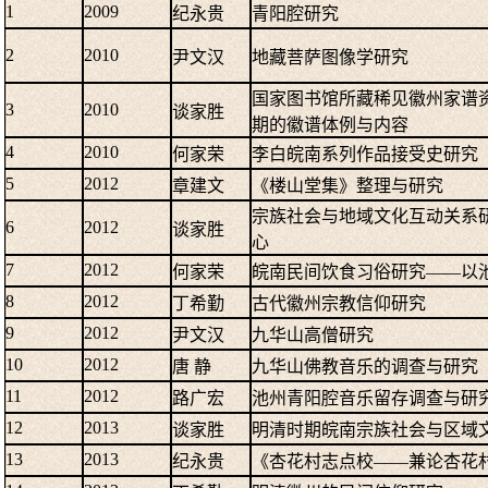
1
2009
纪永贵
青阳腔研究
2
2010
尹文汉
地藏菩萨图像学研究
国家图书馆所藏稀见徽州家谱
3
2010
谈家胜
期的徽谱体例与内容
4
2010
何家荣
李白皖南系列作品接受史研究
5
2012
章建文
《楼山堂集》整理与研究
宗族社会与地域文化互动关系
6
2012
谈家胜
心
7
2012
何家荣
皖南民间饮食习俗研究——以
8
2012
丁希勤
古代徽州宗教信仰研究
9
2012
尹文汉
九华山高僧研究
10
2012
唐 静
九华山佛教音乐的调查与研究
11
2012
路广宏
池州青阳腔音乐留存调查与研
12
2013
谈家胜
明清时期皖南宗族社会与区域
13
2013
纪永贵
《杏花村志点校——兼论杏花