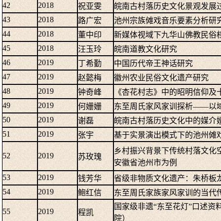
42
2018
祝亚雯
皖南古村落历史文化景观发展
43
2018
路广宏
池州宗族傩戏音乐要素分析研
44
2018
董中印
新媒体视域下九华山佛教民俗
45
2018
汪玉玲
皖南道教文化研究
46
2019
丁希勤
中国历代帝王神话研究
47
2019
赵懿梅
徽州农业民俗文化遗产研究
48
2019
钟奇峰
《杏花村志》中的昭明信仰及
49
2019
何姗姗
东至周氏家风家训探析——以
50
2019
谢磊
皖南古村落历史文化中的媒介
51
2019
张宇
基于实景演出模式下的池州傩
乡村振兴背景下传统村落文化
52
2019
苏玫瑰
安徽省池州市为例
53
2019
钱芳华
省级非物质文化遗产：朱桥板
54
2019
鲍红信
东至周氏家族家风家训的当代
国家级非遗“东至花灯”口述资
55
2019
程凯
院）