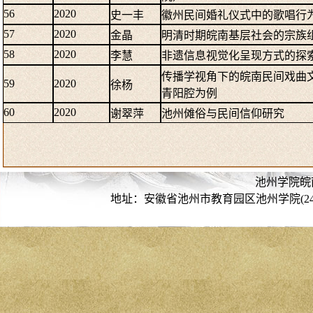
56
2020
史一丰
徽州民间婚礼仪式中的歌唱行
57
2020
金晶
明清时期皖南基层社会的宗族
58
2020
李慧
非遗信息视觉化呈现方式的探
传播学视角下的皖南民间戏曲
59
2020
徐杨
青阳腔为例
60
2020
谢翠萍
池州傩俗与民间信仰研究
池州学院皖
地址：安徽省池州市教育园区池州学院(247000) 电