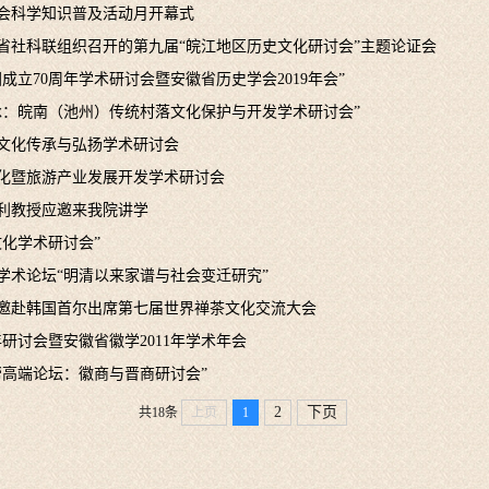
会科学知识普及活动月开幕式
省社科联组织召开的第九届“皖江地区历史文化研讨会”主题论证会
成立70周年学术研讨会暨安徽省历史学会2019年会”
承：皖南（池州）传统村落文化保护与开发学术研讨会”
文化传承与弘扬学术研讨会
化暨旅游产业发展开发学术研讨会
利教授应邀来我院讲学
化学术研讨会”
后学术论坛“明清以来家谱与社会变迁研究”
邀赴韩国首尔出席第七届世界禅茶文化交流大会
研讨会暨安徽省徽学2011年学术年会
帮高端论坛：徽商与晋商研讨会”
2
下页
共18条
上页
1